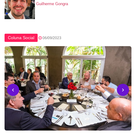
Guilherme Gongra
Coluna Social
06/09/2023
‹
›