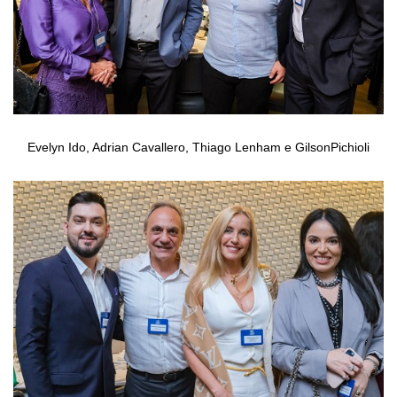
Evelyn Ido, Adrian Cavallero, Thiago Lenham e GilsonPichioli