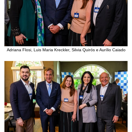
Adriana Flosi, Luis Maria Kreckler, Silvia Quirós e Aurílio Caiado