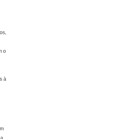
os,
m o
s à
om
 a