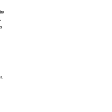
ita
s
os
s
ra