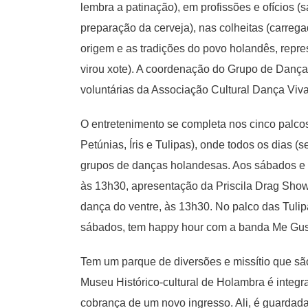
lembra a patinação), em profissões e ofícios 
preparação da cerveja), nas colheitas (carreg
origem e as tradições do povo holandês, repr
virou xote). A coordenação do Grupo de Danç
voluntárias da Associação Cultural Dança Viv
O entretenimento se completa nos cinco palcos
Petúnias, Íris e Tulipas), onde todos os dias
grupos de danças holandesas. Aos sábados e 
às 13h30, apresentação da Priscila Drag Show. 
dança do ventre, às 13h30. No palco das Tuli
sábados, tem happy hour com a banda Me Gus
Tem um parque de diversões e missítio que são
Museu Histórico-cultural de Holambra é integr
cobrança de um novo ingresso. Ali, é guardada