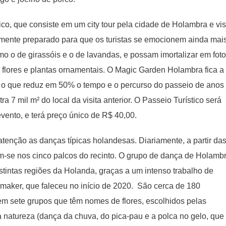
tico, que consiste em um city tour pela cidade de Holambra e vis
mente preparado para que os turistas se emocionem ainda mai
mo o de girassóis e o de lavandas, e possam imortalizar em fot
flores e plantas ornamentais. O Magic Garden Holambra fica a
, o que reduz em 50% o tempo e o percurso do passeio de anos
ra 7 mil m² do local da visita anterior. O Passeio Turístico será
evento, e terá preço único de R$ 40,00.
atenção as danças típicas holandesas. Diariamente, a partir da
m-se nos cinco palcos do recinto. O grupo de dança de Holamb
stintas regiões da Holanda, graças a um intenso trabalho de
maker, que faleceu no início de 2020. São cerca de 180
 em sete grupos que têm nomes de flores, escolhidos pelas
a natureza (dança da chuva, do pica-pau e a polca no gelo, que