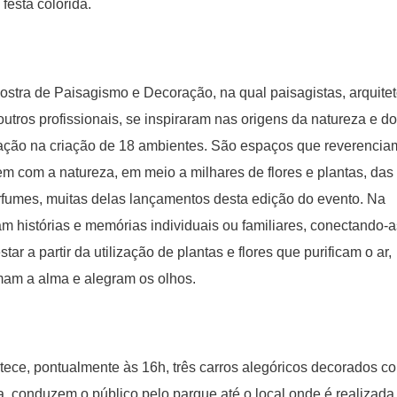
festa colorida.
stra de Paisagismo e Decoração, na qual paisagistas, arquitet
tros profissionais, se inspiraram nas origens da natureza e do
nação na criação de 18 ambientes. São espaços que reverencia
m com a natureza, em meio a milhares de flores e plantas, das
rfumes, muitas delas lançamentos desta edição do evento. Na
am histórias e memórias individuais ou familiares, conectando-a
ar a partir da utilização de plantas e flores que purificam o ar,
mam a alma e alegram os olhos.
tece, pontualmente às 16h, três carros alegóricos decorados c
nga, conduzem o público pelo parque até o local onde é realizada