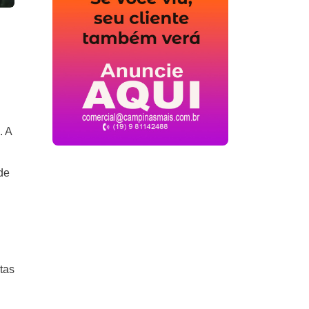
. A
de
tas