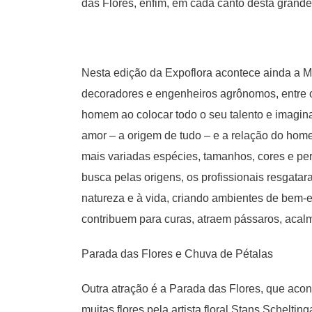
das Flores, enfim, em cada canto desta grande 
Nesta edição da Expoflora acontece ainda a Mo
decoradores e engenheiros agrônomos, entre ou
homem ao colocar todo o seu talento e imagi
amor – a origem de tudo – e a relação do home
mais variadas espécies, tamanhos, cores e pe
busca pelas origens, os profissionais resgatar
natureza e à vida, criando ambientes de bem-est
contribuem para curas, atraem pássaros, acal
Parada das Flores e Chuva de Pétalas
Outra atração é a Parada das Flores, que acon
muitas flores pela artista floral Stans Schelti