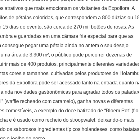
s atrativos que mais emocionam os visitantes da Expoflora. A
ilos de pétalas coloridas, que correspondem a 800 dúzias ou 1
15 dias de evento, são cerca de 270 mil botões de rosas. As
olambra e guardadas em uma câmara fria especial para que as
m consegue pegar uma pétala ainda no ar tem o seu desejo
numa área de 3.300 m², o público pode percorrer dezenas de
irir mais de 400 produtos, principalmente diferentes variedade
intas cores e tamanhos, cultivadas pelos produtores de Holambr
res da Expoflora pode ser acessado tanto na entrada quanto n
z ainda novidades gastronômicas para agradar todos os paladar
el” (waffle recheado com caramelo), ganha novas e diferentes
es comestíveis, a exemplo do doce batizado de “Bloem Pot” (flo
acha e é usado como recheio do stroopwafel, deixando-o mais
ndo os saborosos ingredientes típicos holandeses, como batatas
ngo e joelho de porco.