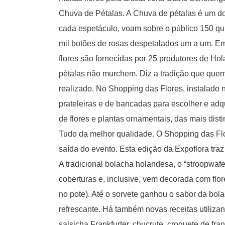
Chuva de Pétalas. A Chuva de pétalas é um do
cada espetáculo, voam sobre o público 150 qu
mil botões de rosas despetalados um a um. Em 
flores são fornecidas por 25 produtores de H
pétalas não murchem. Diz a tradição que que
realizado. No Shopping das Flores, instalado 
prateleiras e de bancadas para escolher e adqu
de flores e plantas ornamentais, das mais dist
Tudo da melhor qualidade. O Shopping das Flo
saída do evento. Esta edição da Expoflora tra
A tradicional bolacha holandesa, o “stroopwaf
coberturas e, inclusive, vem decorada com flor
no pote). Até o sorvete ganhou o sabor da bol
refrescante. Há também novas receitas utiliza
salsicha Frankfurter, chucrute, croquete de fra