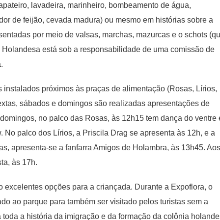
(sapateiro, lavadeira, marinheiro, bombeamento de água,
ador de feijão, cevada madura) ou mesmo em histórias sobre a
esentadas por meio de valsas, marchas, mazurcas e o schots (q
a Holandesa está sob a responsabilidade de uma comissão de
a.
 instalados próximos às praças de alimentação (Rosas, Lírios,
 (sextas, sábados e domingos são realizadas apresentações de
domingos, no palco das Rosas, às 12h15 tem dança do ventre 
No palco dos Lírios, a Priscila Drag se apresenta às 12h, e a
pas, apresenta-se a fanfarra Amigos de Holambra, às 13h45. Ao
ta, às 17h.
 excelentes opções para a criançada. Durante a Expoflora, o
ado ao parque para também ser visitado pelos turistas sem a
 toda a história da imigração e da formação da colônia holand