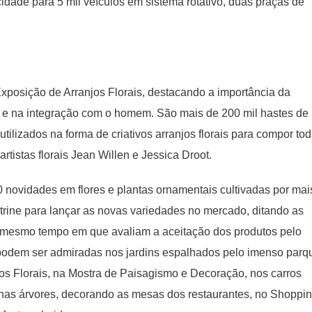
idade para 5 mil veículos em sistema rotativo, duas praças de
Exposição de Arranjos Florais, destacando a importância da
e na integração com o homem. São mais de 200 mil hastes de
 utilizados na forma de criativos arranjos florais para compor to
rtistas florais Jean Willen e Jessica Droot.
novidades em flores e plantas ornamentais cultivadas por mai
trine para lançar as novas variedades no mercado, ditando as
 mesmo tempo em que avaliam a aceitação dos produtos pelo
s podem ser admiradas nos jardins espalhados pelo imenso parq
os Florais, na Mostra de Paisagismo e Decoração, nos carros
nas árvores, decorando as mesas dos restaurantes, no Shoppi