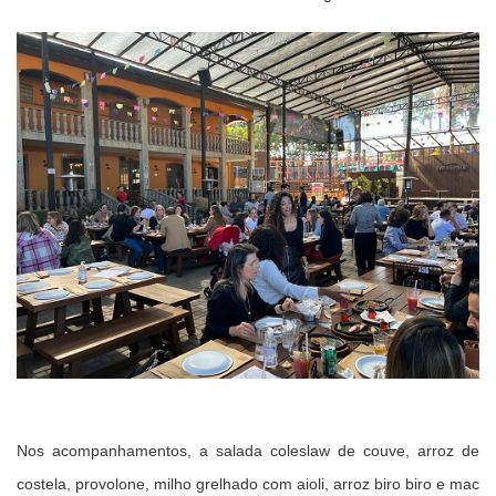
Nos acompanhamentos, a salada coleslaw de couve, arroz de
costela, provolone, milho grelhado com aioli, arroz biro biro e mac