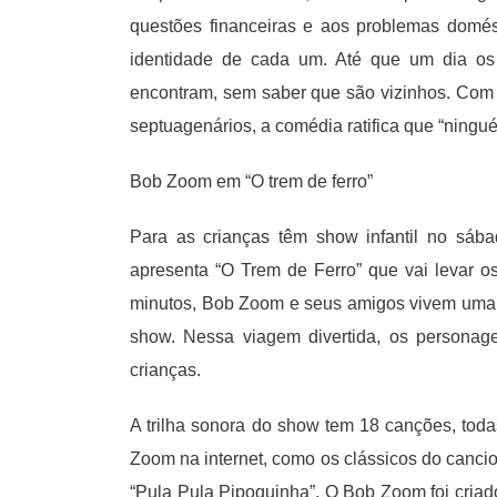
questões financeiras e aos problemas domé
identidade de cada um. Até que um dia os
encontram, sem saber que são vizinhos. Com 
septuagenários, a comédia ratifica que “ningué
Bob Zoom em “O trem de ferro”
Para as crianças têm show infantil no sá
apresenta “O Trem de Ferro” que vai levar o
minutos, Bob Zoom e seus amigos vivem uma a
show. Nessa viagem divertida, os persona
crianças.
A trilha sonora do show tem 18 canções, to
Zoom na internet, como os clássicos do cancion
“Pula Pula Pipoquinha”. O Bob Zoom foi cria