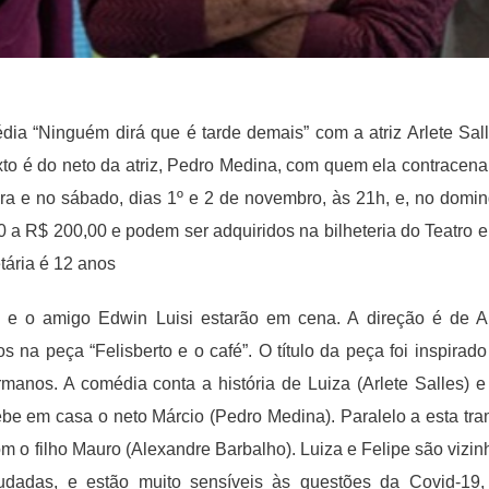
 “Ninguém dirá que é tarde demais” com a atriz Arlete Sall
to é do neto da atriz, Pedro Medina, com quem ela contracena
ra e no sábado, dias 1º e 2 de novembro, às 21h, e, no domin
 a R$ 200,00 e podem ser adquiridos na bilheteria do Teatro e
etária é 12 anos
, e o amigo Edwin Luisi estarão em cena. A direção é de A
na peça “Felisberto e o café”. O título da peça foi inspirado
nos. A comédia conta a história de Luiza (Arlete Salles) e
ebe em casa o neto Márcio (Pedro Medina). Paralelo a esta tra
om o filho Mauro (Alexandre Barbalho). Luiza e Felipe são vizin
udadas, e estão muito sensíveis às questões da Covid-19,