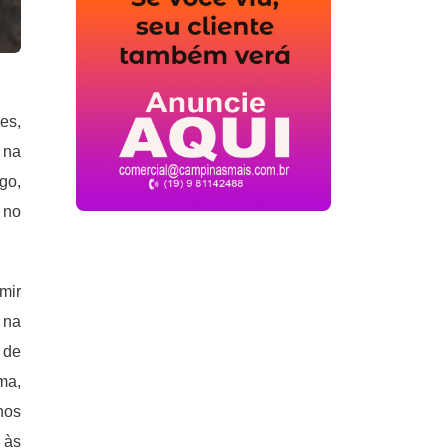
es,
 na
go,
 no
mir
 na
 de
ma,
hos
 às