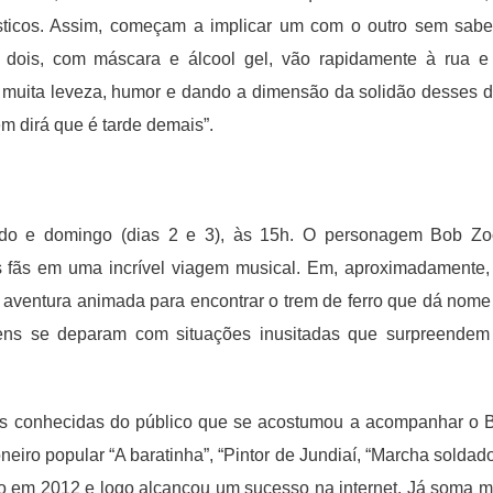
sticos. Assim, começam a implicar um com o outro sem sabe
 dois, com máscara e álcool gel, vão rapidamente à rua e
muita leveza, humor e dando a dimensão da solidão desses d
m dirá que é tarde demais”.
bado e domingo (dias 2 e 3), às 15h. O personagem Bob Z
s fãs em uma incrível viagem musical. Em, aproximadamente,
ventura animada para encontrar o trem de ferro que dá nome
gens se deparam com situações inusitadas que surpreendem
das conhecidas do público que se acostumou a acompanhar o 
eiro popular “A baratinha”, “Pintor de Jundiaí, “Marcha soldado
do em 2012 e logo alcançou um sucesso na internet. Já soma m