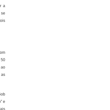
r a
 se
ois
oom
 50
 ao
 as
Bob
” e
ais