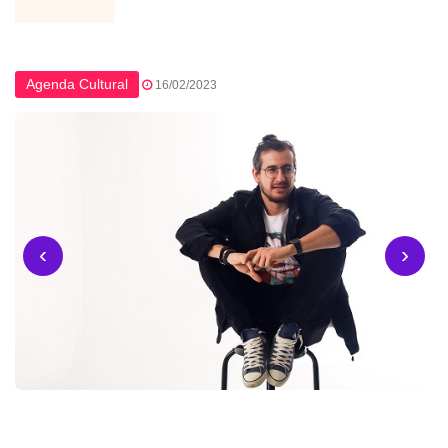
Agenda Cultural
16/02/2023
‹
›