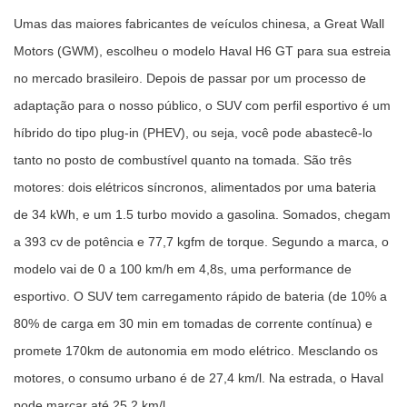
Umas das maiores fabricantes de veículos chinesa, a Great Wall
Motors (GWM), escolheu o modelo Haval H6 GT para sua estreia
no mercado brasileiro. Depois de passar por um processo de
adaptação para o nosso público, o SUV com perfil esportivo é um
híbrido do tipo plug-in (PHEV), ou seja, você pode abastecê-lo
tanto no posto de combustível quanto na tomada. São três
motores: dois elétricos síncronos, alimentados por uma bateria
de 34 kWh, e um 1.5 turbo movido a gasolina. Somados, chegam
a 393 cv de potência e 77,7 kgfm de torque. Segundo a marca, o
modelo vai de 0 a 100 km/h em 4,8s, uma performance de
esportivo. O SUV tem carregamento rápido de bateria (de 10% a
80% de carga em 30 min em tomadas de corrente contínua) e
promete 170km de autonomia em modo elétrico. Mesclando os
motores, o consumo urbano é de 27,4 km/l. Na estrada, o Haval
pode marcar até 25,2 km/l