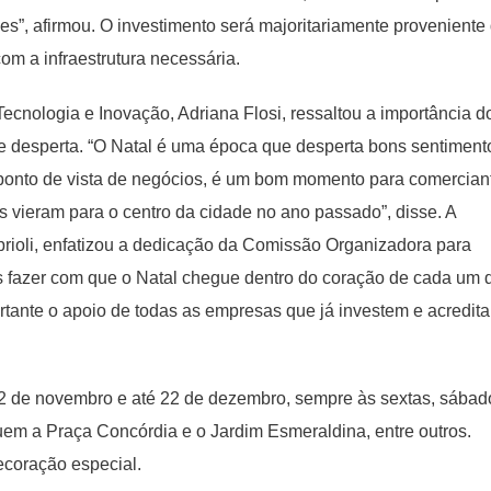
s”, afirmou. O investimento será majoritariamente proveniente
com a infraestrutura necessária.
cnologia e Inovação, Adriana Flosi, ressaltou a importância d
le desperta. “O Natal é uma época que desperta bons sentiment
o ponto de vista de negócios, é um bom momento para comercian
 vieram para o centro da cidade no ano passado”, disse. A
prioli, enfatizou a dedicação da Comissão Organizadora para
mos fazer com que o Natal chegue dentro do coração de cada um 
rtante o apoio de todas as empresas que já investem e acredit
 22 de novembro e até 22 de dezembro, sempre às sextas, sábad
uem a Praça Concórdia e o Jardim Esmeraldina, entre outros.
ecoração especial.