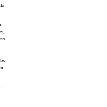
 de
o
os,
tes
dos
am
os