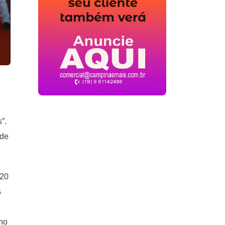
”.
 de
120
s
 no