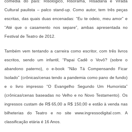
comédia do país: Risológico, Risorama, Risadaria e Virada
Cultural paulista – palco stand-up. Como autor, tem três peças
escritas, das quais duas encenadas: “Eu te odeio, meu amor” e
“Até que o casamento nos separe”, ambas apresentada no
Festival de Teatro de 2012.
Também vem tentando a carreira como escritor, com três livros
escritos, sendo um infantil, “Papai Cadê o Vovô? (sobre o
abandono paterno), o e-book “Não Tá Compensando Ficar
Isolado” (crônicas/cenas tendo a pandemia como pano de fundo)
e o livro impresso “O Evangelho Segundo Um Humorista”
(crônicas/cenas baseadas no Velho e no Novo Testamento). Os
ingressos custam de R$ 65,00 a R$ 150,00 e estão à venda nas
bilheterias do Teatro e no site www.ingressodigital.com. A
classificação etária é 16 Anos.