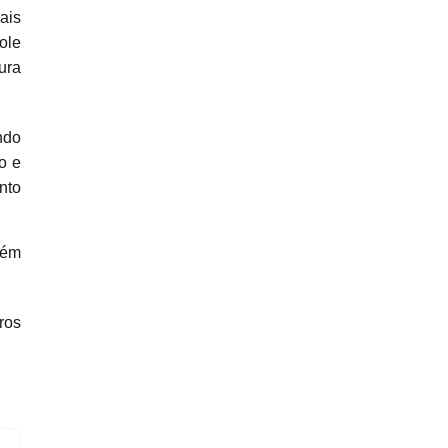
ais
ole
ura
ndo
o e
nto
rém
ros