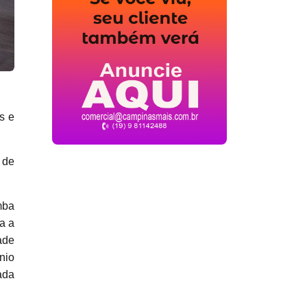
s e
 de
mba
a a
ade
nio
ada