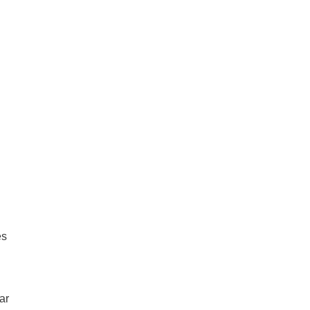
es
ar