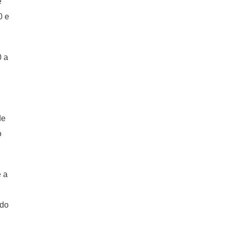
e
0 e
0 a
de
o
e a
ado