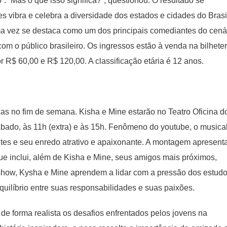
”. “Mas o que isso significa?”, questionou. O resultado se
 vibra e celebra a diversidade dos estados e cidades do Brasi
a vez se destaca como um dos principais comediantes do cená
com o público brasileiro. Os ingressos estão à venda na bilheter
r R$ 60,00 e R$ 120,00. A classificação etária é 12 anos.
as no fim de semana. Kisha e Mine estarão no Teatro Oficina d
bado, às 11h (extra) e às 15h. Fenômeno do youtube, o musica
ntes e seu enredo atrativo e apaixonante. A montagem apresent
ue inclui, além de Kisha e Mine, seus amigos mais próximos,
 show, Kysha e Mine aprendem a lidar com a pressão dos estudo
uilíbrio entre suas responsabilidades e suas paixões.
de forma realista os desafios enfrentados pelos jovens na