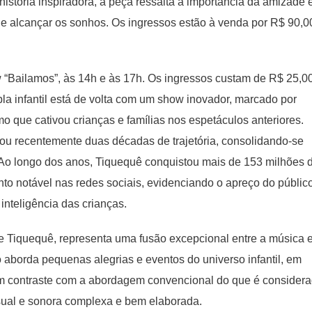
stória inspiradora, a peça ressalta a importância da amizade 
e alcançar os sonhos. Os ingressos estão à venda por R$ 90,0
“Bailamos”, às 14h e às 17h. Os ingressos custam de R$ 25,0
upla infantil está de volta com um show inovador, marcado por
 que cativou crianças e famílias nos espetáculos anteriores.
ou recentemente duas décadas de trajetória, consolidando-se
. Ao longo dos anos, Tiquequê conquistou mais de 153 milhões 
to notável nas redes sociais, evidenciando o apreço do públic
inteligência das crianças.
 de Tiquequê, representa uma fusão excepcional entre a música 
aborda pequenas alegrias e eventos do universo infantil, em
Em contraste com a abordagem convencional do que é consider
isual e sonora complexa e bem elaborada.