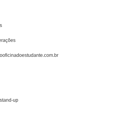
s
erações
rooficinadoestudante.com.br
stand-up