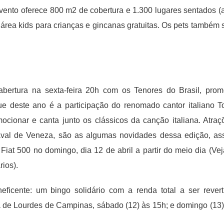
vento oferece 800 m2 de cobertura e 1.300 lugares sentados (
área kids para crianças e gincanas gratuitas. Os pets também 
bertura na sexta-feira 20h com os Tenores do Brasil, prom
e deste ano é a participação do renomado cantor italiano T
ocionar e canta junto os clássicos da canção italiana. Atraç
naval de Veneza, são as algumas novidades dessa edição, as
iat 500 no domingo, dia 12 de abril a partir do meio dia (Vej
ios).
ficente: um bingo solidário com a renda total a ser revert
 de Lourdes de Campinas, sábado (12) às 15h; e domingo (13)