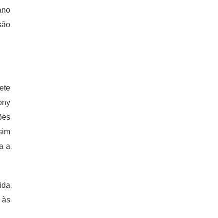
ano
são
ete
ony
ões
sim
a a
ida
 às