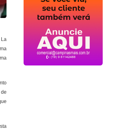
 La
uma
uma
nto
 de
que
sta