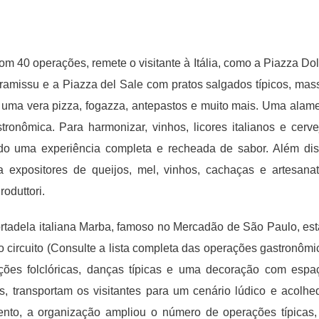
 40 operações, remete o visitante à Itália, como a Piazza Dol
iramissu e a Piazza del Sale com pratos salgados típicos, mas
, uma vera pizza, fogazza, antepastos e muito mais. Uma alam
ronômica. Para harmonizar, vinhos, licores italianos e cerve
ndo uma experiência completa e recheada de sabor. Além dis
expositores de queijos, mel, vinhos, cachaças e artesanat
roduttori.
ortadela italiana Marba, famoso no Mercadão de São Paulo, est
 circuito (Consulte a lista completa das operações gastronômi
ções folclóricas, danças típicas e uma decoração com espa
s, transportam os visitantes para um cenário lúdico e acolhed
to, a organização ampliou o número de operações típicas,