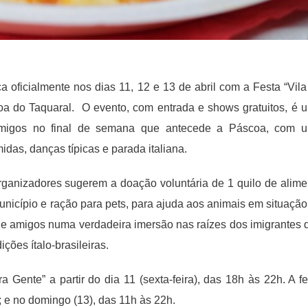
oficialmente nos dias 11, 12 e 13 de abril com a Festa “Vila
oa do Taquaral. O evento, com entrada e shows gratuitos, é 
e amigos no final de semana que antecede a Páscoa, com 
das, danças típicas e parada italiana.
rganizadores sugerem a doação voluntária de 1 quilo de alime
nicípio e ração para pets, para ajuda aos animais em situação
s e amigos numa verdadeira imersão nas raízes dos imigrantes 
ções ítalo-brasileiras.
a Gente” a partir do dia 11 (sexta-feira), das 18h às 22h. A fe
 e no domingo (13), das 11h às 22h.