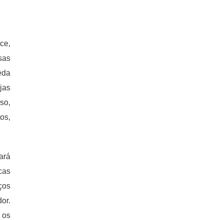
ce,
sas
eda
jas
so,
os,
ará
cas
ços
or.
 os