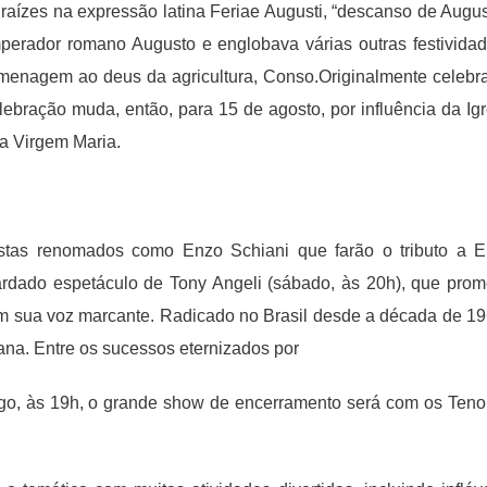
 raízes na expressão latina Feriae Augusti, “descanso de Augus
perador romano Augusto e englobava várias outras festividad
menagem ao deus da agricultura, Conso.Originalmente celebr
ebração muda, então, para 15 de agosto, por influência da Igr
da Virgem Maria.
istas renomados como Enzo Schiani que farão o tributo a E
uardado espetáculo de Tony Angeli (sábado, às 20h), que prom
com sua voz marcante. Radicado no Brasil desde a década de 19
liana. Entre os sucessos eternizados por
mingo, às 19h, o grande show de encerramento será com os Teno