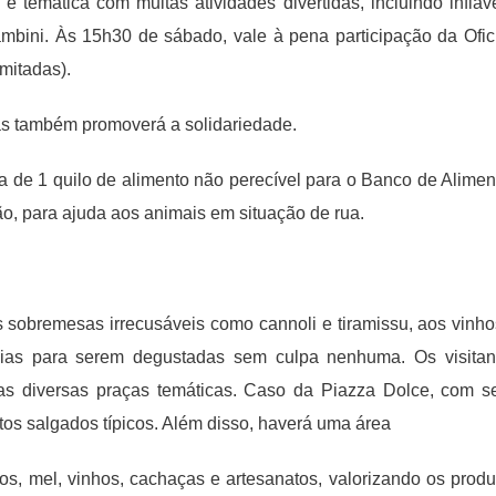
 temática com muitas atividades divertidas, incluindo infláve
ambini. Às 15h30 de sábado, vale à pena participação da Ofic
imitadas).
nas também promoverá a solidariedade.
 de 1 quilo de alimento não perecível para o Banco de Alimen
o, para ajuda aos animais em situação de rua.
 sobremesas irrecusáveis ​​como cannoli e tiramissu, aos vinho
ícias para serem degustadas sem culpa nenhuma. Os visitan
nas diversas praças temáticas. Caso da Piazza Dolce, com s
atos salgados típicos. Além disso, haverá uma área
os, mel, vinhos, cachaças e artesanatos, valorizando os produ