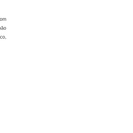
com
pão
co,