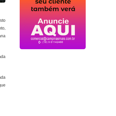
sto
to,
ana
ada
ada
que