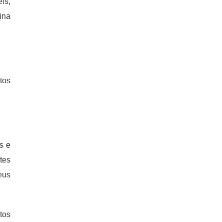
is,
ina
tos
s e
tes
eus
tos