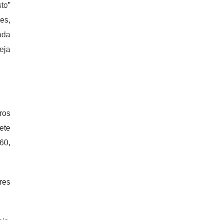
to”
es,
ada
eja
ros
ete
60,
res