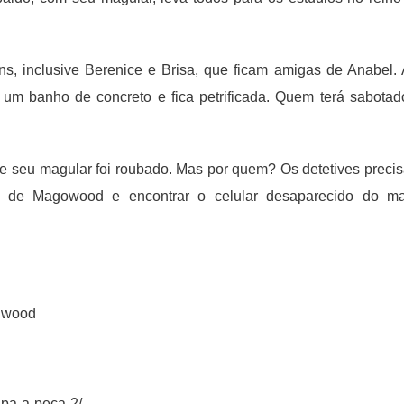
, inclusive Berenice e Brisa, que ficam amigas de Anabel. 
m banho de concreto e fica petrificada. Quem terá sabotad
ue seu magular foi roubado. Mas por quem? Os detetives preci
iz de Magowood e encontrar o celular desaparecido do m
agwood
dpa-a-peca-2/