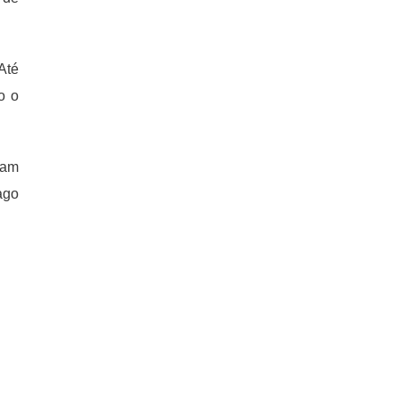
Até
o o
sam
ago