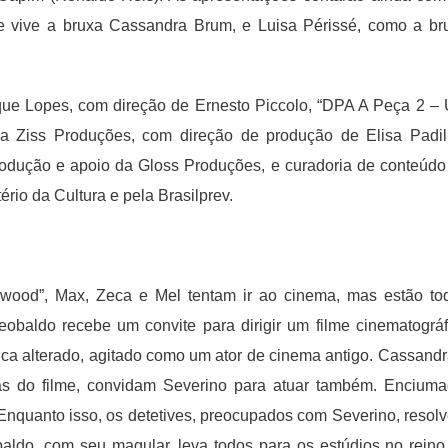
e vive a bruxa Cassandra Brum, e Luisa Périssé, como a br
rique Lopes, com direção de Ernesto Piccolo, “DPA A Peça 2 –
a Ziss Produções, com direção de produção de Elisa Padil
odução e apoio da Gloss Produções, e curadoria de conteúdo
rio da Cultura e pela Brasilprev.
od”, Max, Zeca e Mel tentam ir ao cinema, mas estão to
obaldo recebe um convite para dirigir um filme cinematográf
ca alterado, agitado como um ator de cinema antigo. Cassandr
las do filme, convidam Severino para atuar também. Enciuma
Enquanto isso, os detetives, preocupados com Severino, resol
ldo, com seu magular, leva todos para os estúdios no reino