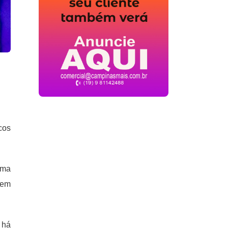
cos
uma
 em
 há