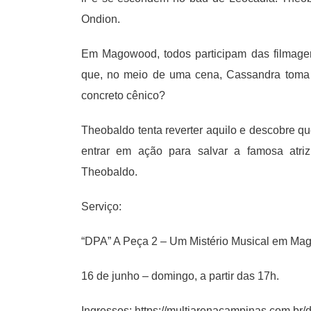
Ondion.
Em Magowood, todos participam das filmagens
que, no meio de uma cena, Cassandra toma u
concreto cênico?
Theobaldo tenta reverter aquilo e descobre q
entrar em ação para salvar a famosa atr
Theobaldo.
Serviço:
“DPA” A Peça 2 – Um Mistério Musical em M
16 de junho – domingo, a partir das 17h.
Ingressos:
https://multiarenacampinas.com.br/