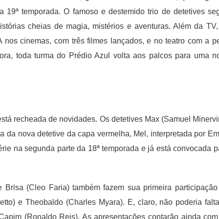
a 19ª temporada. O famoso e destemido trio de detetives se
stórias cheias de magia, mistérios e aventuras. Além da TV,
 nos cinemas, com três filmes lançados, e no teatro com a p
ora, toda turma do Prédio Azul volta aos palcos para uma n
tá recheada de novidades. Os detetives Max (Samuel Minervi
 da nova detetive da capa vermelha, Mel, interpretada por Emi
érie na segunda parte da 18ª temporada e já está convocada p
) e Brisa (Cleo Faria) também fazem sua primeira participação
to) e Theobaldo (Charles Myara). E, claro, não poderia falta
 Capim (Ronaldo Reis). As apresentações contarão ainda com