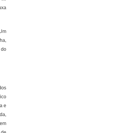
uxa
 Um
ha,
 do
dos
ico
a e
da,
vem
 de