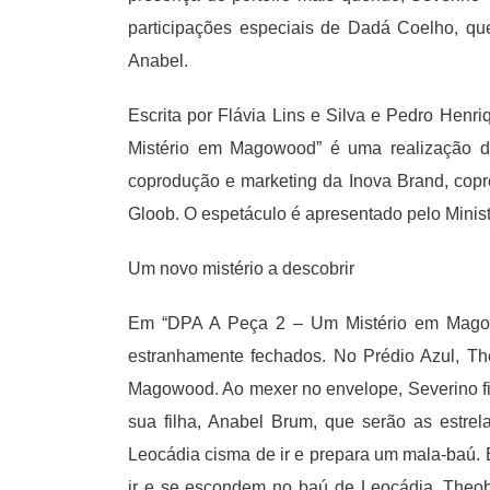
participações especiais de Dadá Coelho, qu
Anabel.
Escrita por Flávia Lins e Silva e Pedro Hen
Mistério em Magowood” é uma realização d
coprodução e marketing da Inova Brand, copr
Gloob. O espetáculo é apresentado pelo Ministé
Um novo mistério a descobrir
Em “DPA A Peça 2 – Um Mistério em Magowo
estranhamente fechados. No Prédio Azul, The
Magowood. Ao mexer no envelope, Severino fi
sua filha, Anabel Brum, que serão as estre
Leocádia cisma de ir e prepara um mala-baú. 
ir e se escondem no baú de Leocádia. Theoba