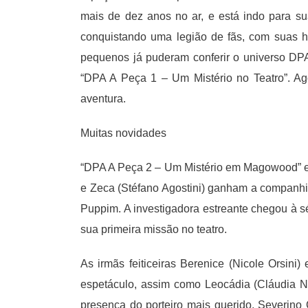
mais de dez anos no ar, e está indo para su
conquistando uma legião de fãs, com suas hi
pequenos já puderam conferir o universo DPA
“DPA A Peça 1 – Um Mistério no Teatro”. Ag
aventura.
Muitas novidades
“DPA A Peça 2 – Um Mistério em Magowood” es
e Zeca (Stéfano Agostini) ganham a companhia
Puppim. A investigadora estreante chegou à s
sua primeira missão no teatro.
As irmãs feiticeiras Berenice (Nicole Orsini
espetáculo, assim como Leocádia (Cláudia Net
presença do porteiro mais querido, Severino