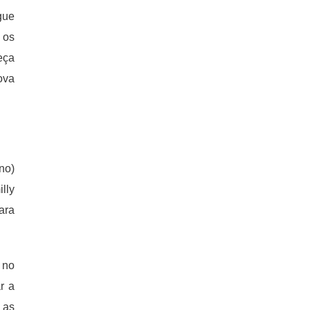
gue
 os
eça
ova
no)
lly
ara
 no
r a
 as