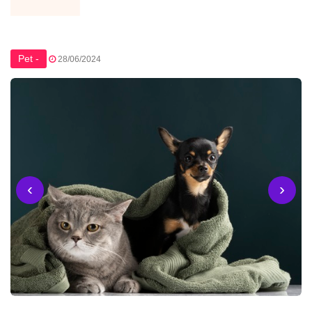
Pet -
28/06/2024
‹
›