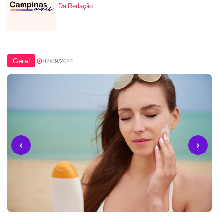
Da Redação
Geral
02/09/2024
‹
›