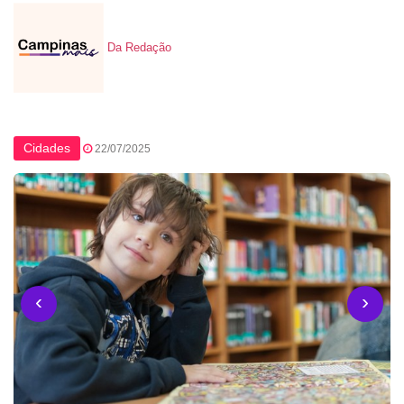
Da Redação
Cidades
22/07/2025
‹
›