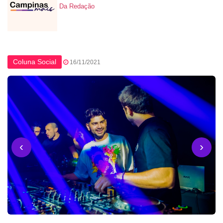
Da Redação
Coluna Social
16/11/2021
‹
›