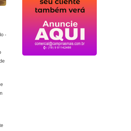
o -
o
 de
de
im
te