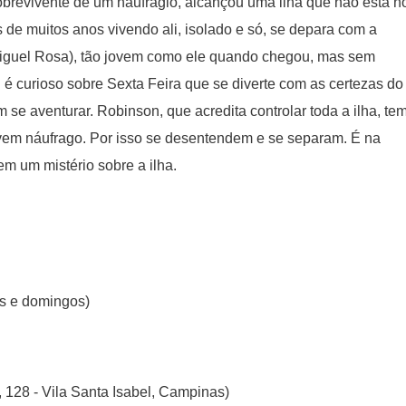
brevivente de um naufrágio, alcançou uma ilha que não está n
 de muitos anos vivendo ali, isolado e só, se depara com a
Miguel Rosa), tão jovem como ele quando chegou, mas sem
 curioso sobre Sexta Feira que se diverte com as certezas do
se aventurar. Robinson, que acredita controlar toda a ilha, te
em náufrago. Por isso se desentendem e se separam. É na
 um mistério sobre a ilha.
os e domingos)
128 - Vila Santa Isabel, Campinas)