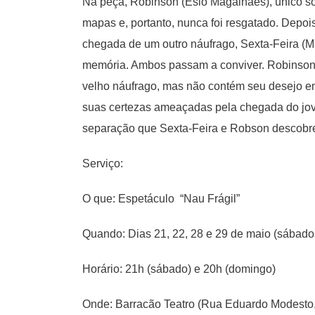
Na peça, Robinson (Esio Magalhães), único so
mapas e, portanto, nunca foi resgatado. Depois
chegada de um outro náufrago, Sexta-Feira (
memória. Ambos passam a conviver. Robinson é
velho náufrago, mas não contém seu desejo em 
suas certezas ameaçadas pela chegada do jov
separação que Sexta-Feira e Robson descobrem
Serviço:
O que: Espetáculo “Nau Frágil”
Quando: Dias 21, 22, 28 e 29 de maio (sábad
Horário: 21h (sábado) e 20h (domingo)
Onde: Barracão Teatro (Rua Eduardo Modesto, 