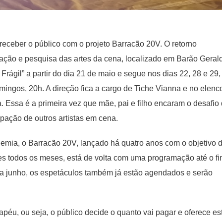
 receber o público com o projeto Barracão 20V. O retorno
gação e pesquisa das artes da cena, localizado em Barão Gerald
ágil” a partir do dia 21 de maio e segue nos dias 22, 28 e 29,
ingos, 20h. A direção fica a cargo de Tiche Vianna e no elenc
 Essa é a primeira vez que mãe, pai e filho encaram o desafio
ipação de outros artistas em cena.
mia, o Barracão 20V, lançado há quatro anos com o objetivo 
es todos os meses, está de volta com uma programação até o f
ara junho, os espetáculos também já estão agendados e serão
éu, ou seja, o público decide o quanto vai pagar e oferece es