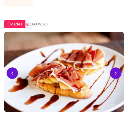
Cidades
16/03/2023
‹
›