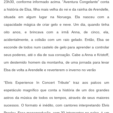
23h30, conforme informado acima. “Aventura Congelante” conta
a história de Elsa, filha mais velha do rei e da rainha de Arendelle,
situada em algum lugar na Noruega. Ela nasceu com a
capacidade mágica de criar gelo e neve. Um dia, quando tinha
oito anos, e brincava com a irmã Anna, de cinco, ela,
acidentalmente, a colisão com um raio gelado. Então, Elsa se
esconde de todos num castelo de gelo para aprender a controlar
seus poderes, até o dia de sua coroação. Cabe a Anna e Kristoff,
um destemido homem da montanha, de uma jornada para levar
Elsa de volta a Arendelle e reverterem o inverno no verão
“Elvis Experience In Concert Tribute” traz aos palcos um
espetáculo magnífico que conta a história de um dos grandes
astros da música de todos os tempos, através de seus maiores
sucessos. O formato é inédito, com cantores interpretando Elvis
Presley. Essa megaprodução, com 30 integrantes no palco, é um