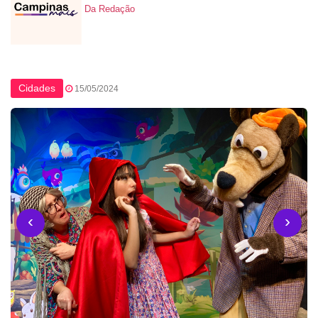
Da Redação
Cidades
15/05/2024
‹
›